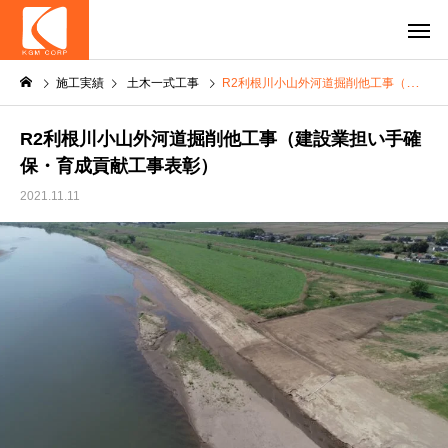
施工実績
土木一式工事
R2利根川小山外河道掘削他工事（建設業担い手確保・育成貢献工事表彰）
R2利根川小山外河道掘削他工事（建設業担い手確
保・育成貢献工事表彰）
2021.11.11