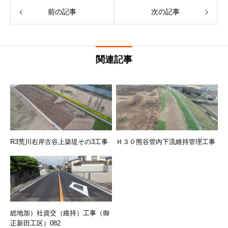
前の記事
次の記事
関連記事
R3荒川右岸古谷上築堤その3工事
Ｈ３０熊谷管内下流維持管理工事
総地加）社資交（維持）工事（御
正新田工区）082