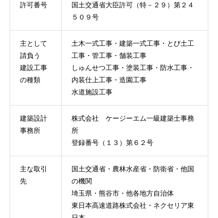
許可番号
国土交通省大臣許可（特－２９）第２４
５０９号
主として
土木一式工事・建築一式工事・とび土工
請負う
工事・管工事・舗装工事
建設工事
しゅんせつ工事・塗装工事・防水工事・
の種類
内装仕上工事・造園工事
水道施設工事
建築設計
株式会社 ケージーエム一級建築士事務
事務所
所
登録番号（１３）第６２号
主な取引
国土交通省・農林水産省・防衛省・他国
先
の機関
埼玉県・熊谷市・他各地方自治体
東日本高速道路株式会社・ネクセリア東
日本