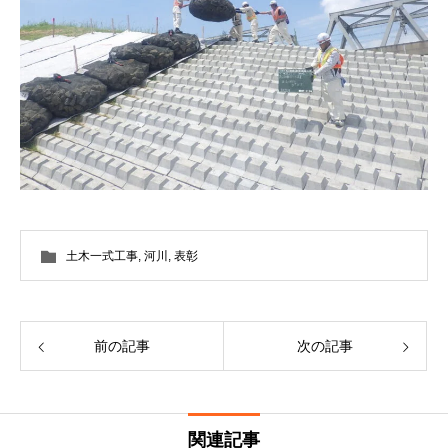
土木一式工事
,
河川
,
表彰
前の記事
次の記事
関連記事