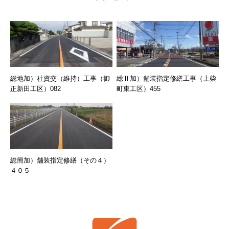
総地加）社資交（維持）工事（御
総Ⅱ加）舗装指定修繕工事（上柴
正新田工区）082
町東工区）455
総簡加）舗装指定修繕（その４）
４０５