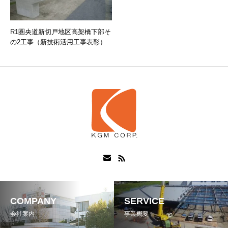
R1圏央道新切戸地区高架橋下部そ
の2工事（新技術活用工事表彰）
COMPANY
SERVICE
会社案内
事業概要